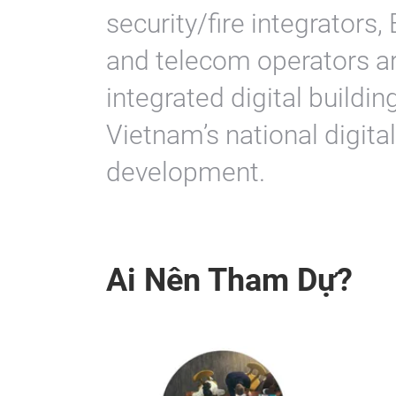
security/fire integrators
and telecom operators ar
integrated digital building
Vietnam’s national digita
development.
Ai Nên Tham Dự?