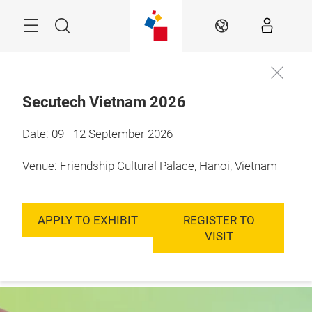
Skip
Menu
Search
EN
Secutech Vietnam 2026
9 - 12 September, 
Date: 09 - 12 September 2026
Register for
2026

visitor
Hanoi, Vietnam
badge
Venue: Friendship Cultural Palace, Hanoi, Vietnam
APPLY TO EXHIBIT
REGISTER TO
VISIT